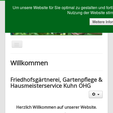
Um unsere Website für Sie optimal zu gestalten und for
Nutzung der Website sti
Weitere Info
Navigation
an/aus
Willkommen
Willkommen
Grabpflege
Gartenpflege
Friedhofsgärtnerei, Gartenpflege &
Hausmeisterservice
Hausmeisterservice Kuhn OHG
Haushaltsauflösung
Bildergalerie
Herzlich Willkommen auf unserer Website.
Kontakt